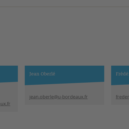
Jean Oberlé
Frédé
jean.oberle@u-bordeaux.fr
frede
ux.fr