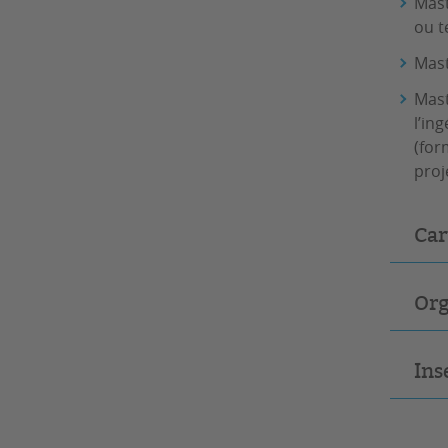
Mast
ou t
Mast
Mast
l’in
(for
proj
Car
Org
Ins