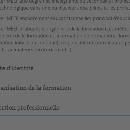
er MEEF 2nd degré (les enseignants du secondaire : professe
echnologique dans une ou plusieurs disciplines et les prof
er MEEF encadrement éducatif (conseiller principal d'éduca
er MEEF pratiques et ingénierie de la formation (Les métie
génierie de la formation et la formation de formateurs : fo
mation initiale ou continue), responsable et coordinateur p
ets, animateurs territoriaux, etc.)
te d'identité
anisation de la formation
ertion professionnelle