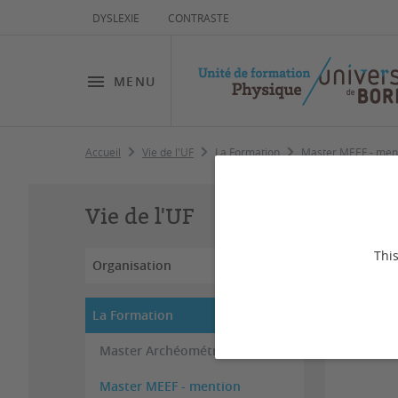
DYSLEXIE
CONTRASTE
MENU
Accueil
Vie de l'UF
La Formation
Master MEEF - ment
Ma
Vie de l'UF
de
This
Organisation
et
La Formation
Master Archéométrie
Master MEEF - mention