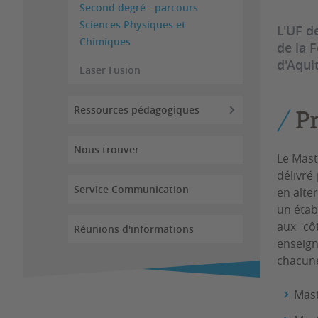
Second degré - parcours
Sciences Physiques et
L'UF d
Chimiques
de la 
d'Aqui
Laser Fusion
Ressources pédagogiques
P
Nous trouver
Le Mast
délivré
Service Communication
en alte
un étab
aux côt
Réunions d'informations
enseign
chacune
Mast