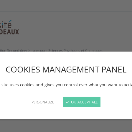
ion Second degré - parcours Sciences Physiques et Chimiques
ster MEEF - menti
COOKIES MANAGEMENT PANEL
gré - parcours Scie
 site uses cookies and gives you control over what you want to acti
 Chimiques
PERSONALIZE
OK, ACCEPT ALL