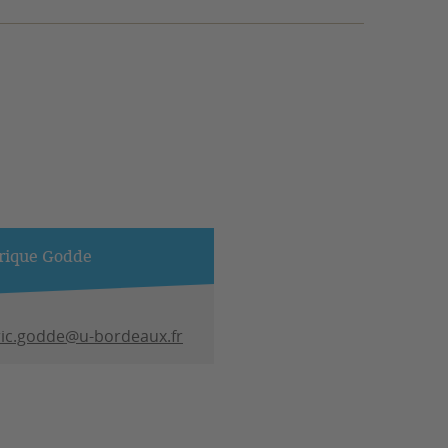
rique Godde
ric.godde@u-bordeaux.fr