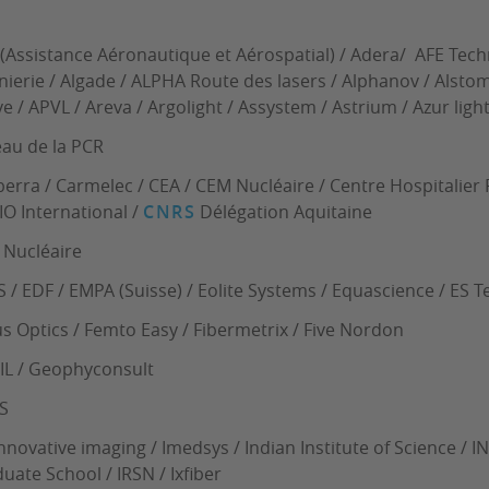
(Assistance Aéronautique et Aérospatial) / Adera/ AFE Techn
nierie / Algade / ALPHA Route des lasers / Alphanov / Alsto
e / APVL / Areva / Argolight / Assystem / Astrium / Azur lig
au de la PCR
erra / Carmelec / CEA / CEM Nucléaire / Centre Hospitalier P
IO International /
CNRS
Délégation Aquitaine
Nucléaire
 / EDF / EMPA (Suisse) / Eolite Systems / Equascience / ES 
s Optics / Femto Easy / Fibermetrix / Five Nordon
L / Geophyconsult
S
Innovative imaging / Imedsys / Indian Institute of Science / I
uate School / IRSN / Ixfiber