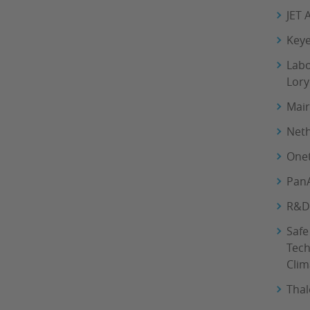
JET 
Keye
Labo
Lor
Mair
Neth
Onet
PanA
R&D 
Safe
Tech
Clim
Thal