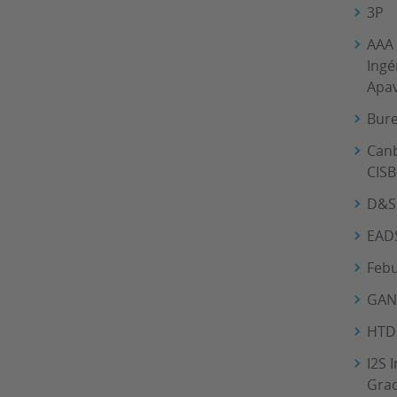
3P
AAA 
Ingé
Apav
Bure
Canb
CISB
D&S 
EADS
Febu
GANI
HTD
I2S 
Grad