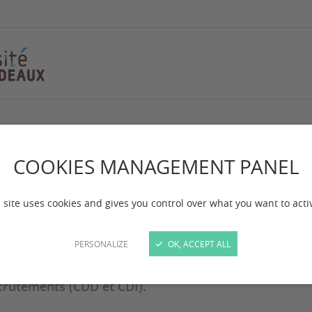
lations entreprises
COOKIES MANAGEMENT PANEL
 site uses cookies and gives you control over what you want to acti
 mise à jour :
le 01/07/2024
PERSONALIZE
OK, ACCEPT ALL
rouverez ici une liste non-exhaustive des partenaires
e Physique. Le partenariat concerne des stages en lic
crutements (CDD et CDI).