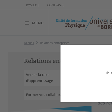
DYSLEXIE
CONTRASTE
MENU
Accueil
Relations entreprises
Re
Relations entreprises
This
Verser la taxe
Dernière
d'apprentissage
Vous t
Former vos collaborateurs
l'UF d
des re