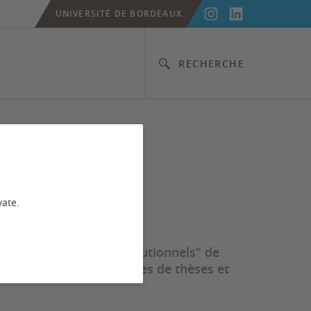
UNIVERSITÉ DE BORDEAUX
RECHERCHE
vate.
 "Entreprises" et "Institutionnels" de
ence et master, des offres de thèses et