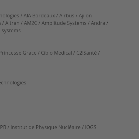
ologies / AIA Bordeaux / Airbus / Ajilon
m / Altran / AM2C / Amplitude Systems / Andra /
ht systems
rincesse Grace / Cibio Medical / C2ISanté /
Technologies
NPB / Institut de Physique Nucléaire / IOGS