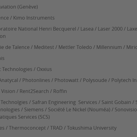
Aviation (Genève)
nce / Kimo Instruments
ratoire National Henri Becquerel / Lasea / Laser 2000 / Laxe
yon
ie de Talence / Meditest / Mettler Toledo / Millennium / Mir
is
 Technologies / Oxxius
natycal / Photonlines / Photowatt / Polysoude / Polytech In
Vision / Rent2Search / Roffin
 Technolgies / Safran Engineering Services / Saint Gobain 
nologies / Siemens / Société Le Nickel (Nouméa) / Sonovis
atiques Services (SCS)
es / Thermoconcept / TRAD / Tokushima University