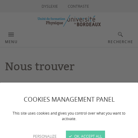
DYSLEXIE
CONTRASTE
MENU
RECHERCHE
Nous trouver
Dernière mise à jour :
le 28/05/2024
COOKIES MANAGEMENT PANEL
CONTACTS
This site uses cookies and gives you control over what you want to
activate.
Localisation de l'administration et des bâtiments du
CRPhy.
PERSONALIZE
OK, ACCEPT ALL