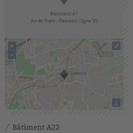
Bâtiment A1
Arrêt Tram : Peixotto (ligne B)
+
⤢
−
i
Bâtiment A22