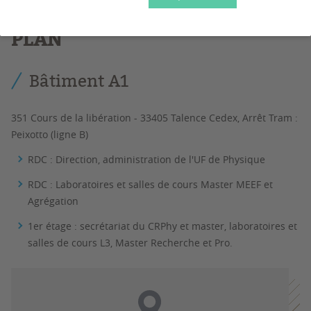
PLAN
Bâtiment A1
351 Cours de la libération - 33405 Talence Cedex, Arrêt Tram :
Peixotto (ligne B)
RDC : Direction, administration de l'UF de Physique
RDC : Laboratoires et salles de cours Master MEEF et
Agrégation
1er étage : secrétariat du CRPhy et master, laboratoires et
salles de cours L3, Master Recherche et Pro.