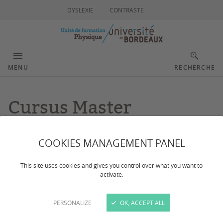
DYSLEXIE
CONTRASTE
MENU
RECHERCHE
Cursus Master
Ingénierie (CMI) -
COOKIES MANAGEMENT PANEL
Physique :
This site uses cookies and gives you control over what you want to
rayonnements et
activate.
instrumentation
PERSONALIZE
OK, ACCEPT ALL