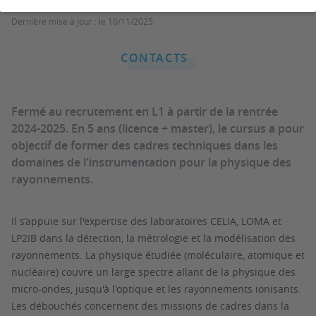
Dernière mise à jour :
le 10/11/2025
CONTACTS
Fermé au recrutement en L1 à partir de la rentrée
2024-2025. En 5 ans (licence + master), le cursus a pour
objectif de former des cadres techniques dans les
domaines de l'instrumentation pour la physique des
rayonnements.
Il s’appuie sur l'expertise des laboratoires CELIA, LOMA et
LP2IB dans la détection, la métrologie et la modélisation des
rayonnements. La physique étudiée (moléculaire, atomique et
nucléaire) couvre un large spectre allant de la physique des
micro-ondes, jusqu'à l'optique et les rayonnements ionisants.
Les débouchés concernent des missions de cadres dans la