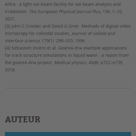
Aifira : a light ion beam facility for ion beam analysis and
irradiation.
The European Physical Journal Plus
, 136 :1–10,
2021.
[3] John C Crocker and David G Grier. Methods of digital video
microscopy for colloidal studies.
Journal of colloid and
interface science
, 179(1) :298–310, 1996.
[4] Sebastien Incerti et al. Geant4-dna example applications
for track structure simulations in liquid water : a report from
the geant4-dna project.
Medical physics
, 45(8) :e722–e739,
2018.
AUTEUR