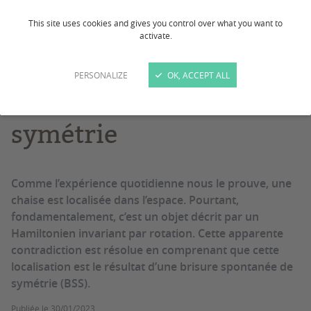
Chaise,
This site uses cookies and gives you control over what you want to
activate.
supraconductivité et
PERSONALIZE
OK, ACCEPT ALL
brisure spontanée de
symétrie
Comme l’expérience quotidienne nous le prouve, une
chaise est localisée dans l’espace. Pourtant,
fondamentalement, c’est un objet décrit par un
Hamiltonien invariant par rotation. Cette apparente
contradiction est résolue en comprenant que cette
localisation est le résultat d’une brisure spontanée de
symétrie (BSS).
Publiée le
30/01/2023