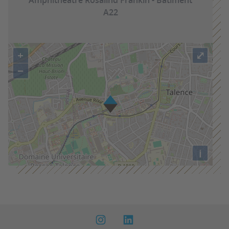
Amphithéâtre Rosalind Frankin - Bâtiment
A22
+
⤢
−
i