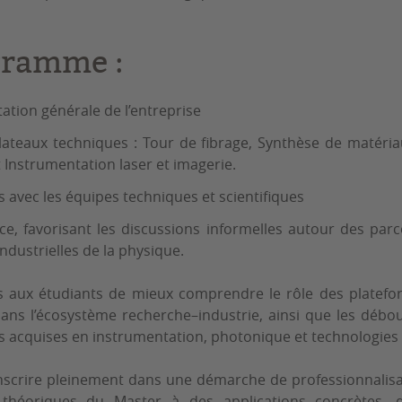
gramme :
tation générale de l’entreprise
 plateaux techniques : Tour de fibrage, Synthèse de matéri
t Instrumentation laser et imagerie.
avec les équipes techniques et scientifiques
ce, favorisant les discussions informelles autour des parc
ndustrielles de la physique.
is aux étudiants de mieux comprendre le rôle des platef
s l’écosystème recherche–industrie, ainsi que les débou
s acquises en instrumentation, photonique et technologies
S’inscrire pleinement dans une démarche de professionnalis
 théoriques du Master à des applications concrètes, 