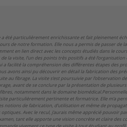
 a été particulièrement enrichissante et fait pleinement éc
urs de notre formation. Elle nous a permis de passer de la
ment en lien direct avec les concepts étudiés dans le cours 
de la visite, l’un des points très positifs a été l’organisation
i a facilité la compréhension des différentes étapes des pr
ous avons ainsi pu découvrir en détail la fabrication des pr
ite au fibrage. La visite s’est poursuivie par l’observation d
brage, avant de se conclure par la présentation de plusieurs
 fibres, notamment dans le domaine biomédical.Personnellem
isite particulièrement pertinente et formatrice. Elle m’a pe
s notions de fabrication, d’utilisation et même de propaga
s optiques. Avec le recul, j’aurais même apprécié pouvoir par
’examen, tant elle apporte une vision concrète et claire des 
mmande vivement ce type de visite à tout étudiant au profi