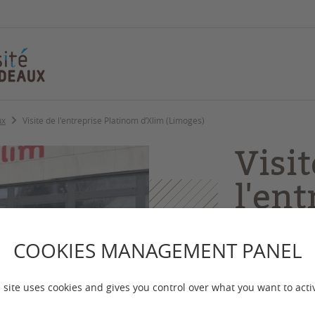
ux
Visite de l'entreprise Platinom d’Xlim (Limoges)
Visit
l'ent
Plat
COOKIES MANAGEMENT PANEL
(Lim
 site uses cookies and gives you control over what you want to acti
Les étudiants 