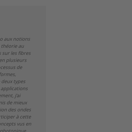
ho aux notions
 théorie au
sur les fibres
 en plusieurs
ocessus de
éformes,
e deux types
 applications
ent, j’ai
rmis de mieux
tion des ondes
ticiper à cette
concepts vus en
l photonique,