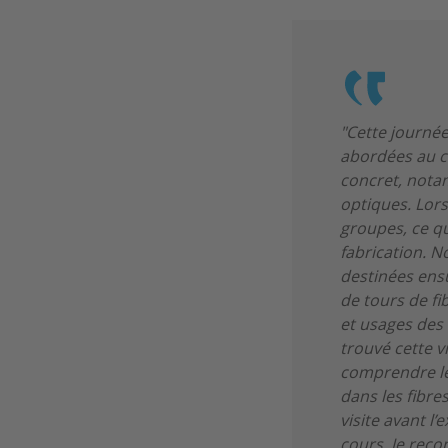
"Cette journée
abordées au co
concret, notam
optiques. Lors 
groupes, ce qu
fabrication. N
destinées ensu
de tours de fi
et usages des
trouvé cette v
comprendre le
dans les fibre
visite avant l
cours. Je reco