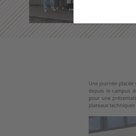
Une journée placée s
depuis le campus de 
pour une présentatio
plateaux techniques 