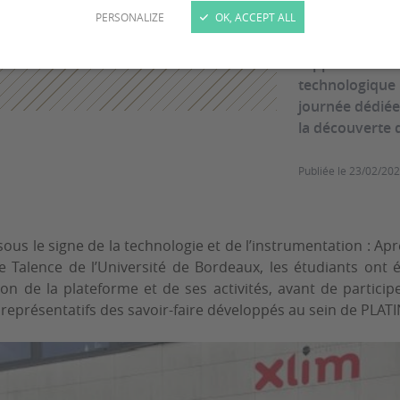
PERSONALIZE
OK, ACCEPT ALL
fondamentale e
(Instrumentati
l’opportunité d
technologique 
journée dédiée
la découverte d
Publiée le
23/02/20
ous le signe de la technologie et de l’instrumentation : Ap
Talence de l’Université de Bordeaux, les étudiants ont ét
n de la plateforme et de ses activités, avant de participer
représentatifs des savoir-faire développés au sein de PLAT