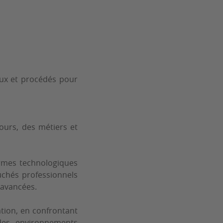
aux et procédés pour
ours, des métiers et
ormes technologiques
chés professionnels
 avancées.
ation, en confrontant
des environnements