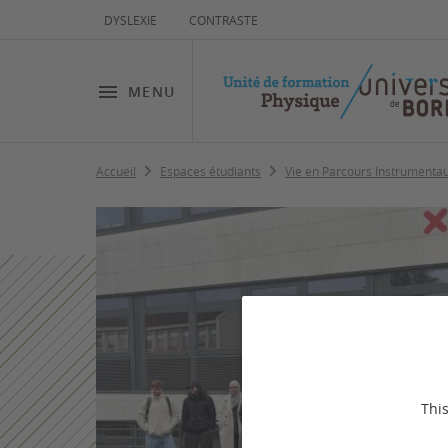
DYSLEXIE
CONTRASTE
MENU
Accueil
Espaces étudiants
Vie en Parcours Instrumenta
This