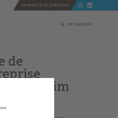
UNIVERSITÉ DE BORDEAUX
RECHERCHE
e de
reprise
inom d’Xlim
oges)
vate.
de Master 1 et Master 2 Physique