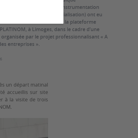
t applications – parcours Instrumentation
on Photonique et Commercialisation) ont eu
e découvrir les coulisses de la plateforme
PLATINOM, à Limoges, dans le cadre d’une
 organisée par le projet professionnalisant « A
es entreprises ».
26
rès un départ matinal
é accueillis sur site
 à la visite de trois
INOM.