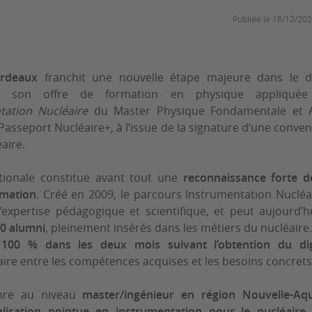
Publiée le
18/12/20
ordeaux
franchit une nouvelle étape majeure dans le d
e son offre de formation en physique appliquée
tation Nucléaire
du
Master Physique Fondamentale et A
Passeport Nucléaire+
, à l’issue de la signature d’une conven
éaire
.
ationale constitue avant tout une
reconnaissance forte de
rmation
. Créé en 2009, le parcours Instrumentation Nucléa
expertise pédagogique et scientifique, et peut aujourd’hui
50 alumni
, pleinement insérés dans les métiers du nucléaire
e 100 % dans les deux mois suivant l’obtention du di
ire entre les compétences acquises et les besoins concrets d
nre au niveau
master/ingénieur en région Nouvelle-Aqu
alisation pointue en instrumentation pour le nucléaire
,