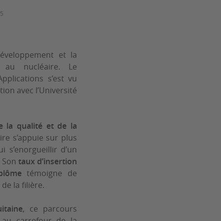
25
éveloppement et la
 au nucléaire. Le
pplications
s’est vu
tion avec l’
Université
 la qualité et de la
ire s’appuie sur plus
 s’enorgueillir d’un
. Son
taux d’insertion
plôme
témoigne de
e la filière.
itaine
, ce parcours
 au carrefour de la