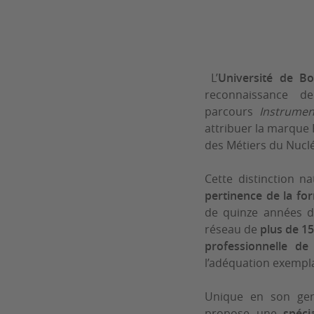
L’
Université de B
reconnaissance d
parcours
Instrumen
attribuer la marque
des Métiers du Nucl
Cette distinction n
pertinence de la fo
de quinze années d’
réseau de
plus de 1
professionnelle d
l’adéquation exempla
Unique en son ge
propose une
spéci