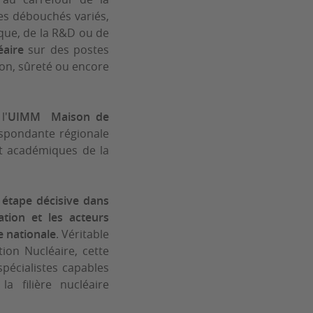
des débouchés variés,
ique, de la R&D ou de
éaire
sur des postes
ion, sûreté ou encore
l'
UIMM
Maison de
espondante régionale
 et académiques de la
e
étape décisive dans
ation et les acteurs
e nationale
. Véritable
tion Nucléaire, cette
spécialistes capables
a filière nucléaire