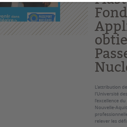
Fond
Appl
obti
Pass
Nucl
L’attribution 
l’Université de
l’excellence d
Nouvelle-Aquita
professionnell
relever les déf