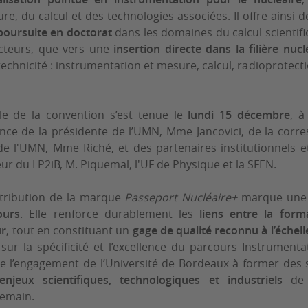
re, du calcul et des technologies associées. Il offre ainsi 
poursuite en doctorat
dans les domaines du calcul scientif
acteurs, que vers une
insertion directe dans la filière nucl
technicité : instrumentation et mesure, calcul, radioprotect
elle de la convention s’est tenue le
lundi 15 décembre
, à 
ence de la présidente de l’UMN,
Mme Jancovici
, de la corr
 de l'UMN,
Mme Riché
, et des partenaires institutionnels
teur du
LP2iB
, M. Piquemal, l'UF de Physique et la
SFEN
.
attribution de la marque
Passeport Nucléaire+
marque un
ours
. Elle renforce durablement les
liens entre la form
ur
, tout en constituant un
gage de qualité reconnu à l’échell
ur la spécificité et l’excellence du parcours Instrumenta
me l’engagement de l’Université de Bordeaux à former des 
enjeux scientifiques, technologiques et industriels
de l
demain.