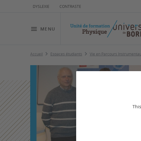
DYSLEXIE
CONTRASTE
MENU
Accueil
Espaces étudiants
Vie en Parcours Instrumenta
This