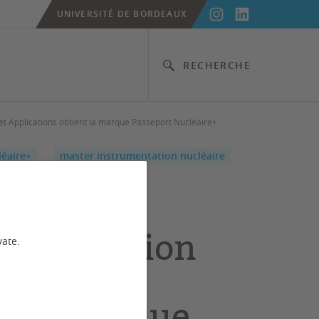
UNIVERSITÉ DE BORDEAUX
RECHERCHE
t Applications obtient la marque Passeport Nucléaire+
léaire+
master instrumentation nucléaire
arcours
rumentation
vate.
éaire du
er Physique