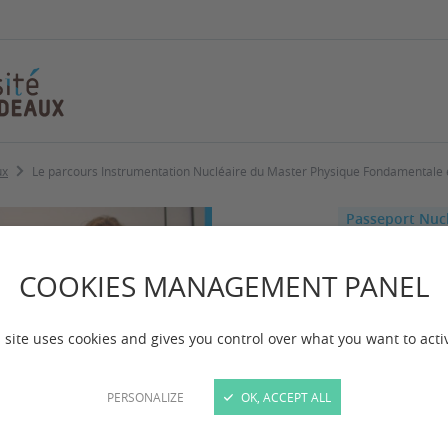
ux
Le parcours Instrumentation Nucléaire du Master Physique Fondamentale e
Passeport Nuc
UMN
Le p
COOKIES MANAGEMENT PANEL
Inst
 site uses cookies and gives you control over what you want to acti
Nucl
PERSONALIZE
OK, ACCEPT ALL
Mast