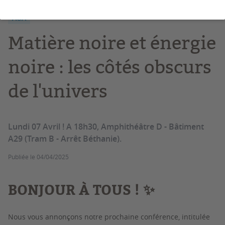
AUA
Matière noire et énergie
noire : les côtés obscurs
de l'univers
Lundi 07 Avril ! A 18h30, Amphithéâtre D - Bâtiment
A29 (Tram B - Arrêt Béthanie).
Publiée le
04/04/2025
BONJOUR À TOUS ! ✨
Nous vous annonçons notre prochaine conférence, intitulée