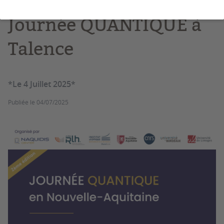
Journée QUANTIQUE à
Talence
*Le 4 Juillet 2025*
Publiée le
04/07/2025