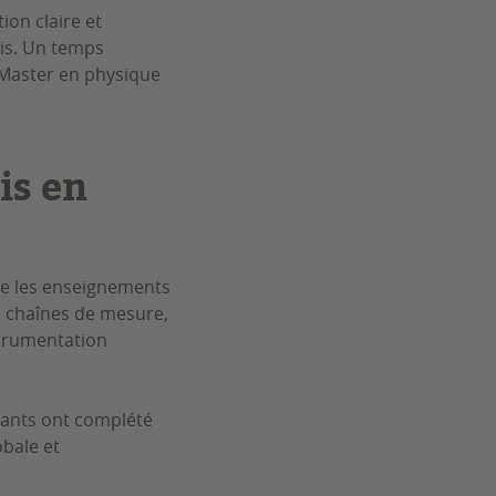
ion claire et
ais. Un temps
 Master en physique
is en
ive les enseignements
, chaînes de mesure,
strumentation
diants ont complété
obale et