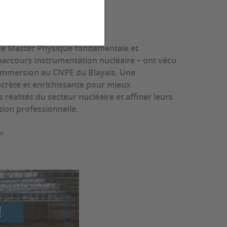
éaire
de Master Physique fondamentale et
 parcours Instrumentation nucléaire – ont vécu
immersion au CNPE du Blayais. Une
crète et enrichissante pour mieux
réalités du secteur nucléaire et affiner leurs
tion professionnelle.
26