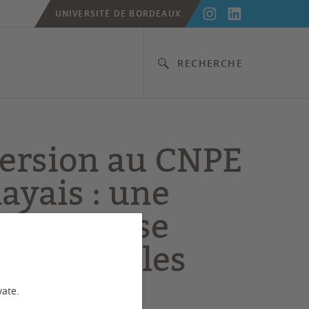
UNIVERSITÉ DE BORDEAUX
RECHERCHE
rsion au CNPE
ayais : une
née pour se
ter dans les
ers du
vate.