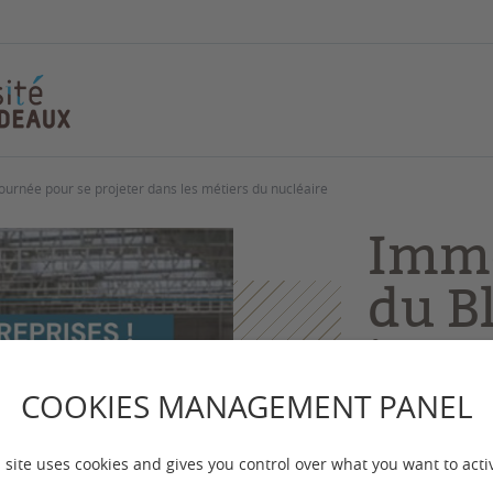
ournée pour se projeter dans les métiers du nucléaire
Imme
du Bl
jour
proje
COOKIES MANAGEMENT PANEL
méti
 site uses cookies and gives you control over what you want to acti