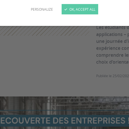
nucl
PERSONALIZE
OK, ACCEPT ALL
Les étudiants 
applications –
une journée d’
expérience con
comprendre les 
choix d’orienta
Publiée le
25/02/20