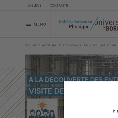
DYSLEXIE
CONTRASTE
MENU
Accueil
Actualités
Immersion au CNPE du Blayais : une j
This