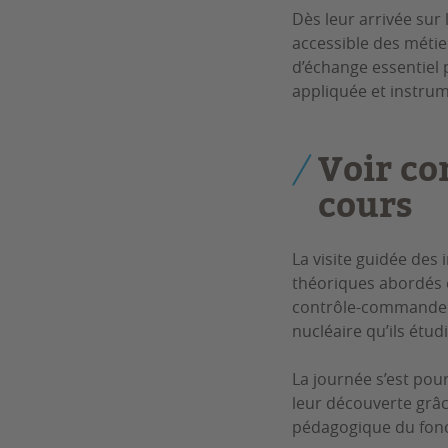
Dès leur arrivée sur 
accessible des métie
d’échange essentiel
appliquée et instrum
Voir co
cours
La visite guidée des
théoriques abordés e
contrôle-commande et
nucléaire qu’ils étud
La journée s’est pou
leur découverte grâce
pédagogique du fonc