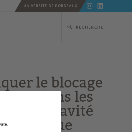
UNIVERSITÉ DE BORDEAUX
RECHERCHE
iquer le blocage
hoton dans les
èmes de cavité
mécanique
vate.