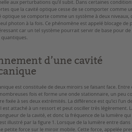
lle aux perturbations qu’il subit. Dans certaines conditions
ortes que la cavité optique cesse de se comporter comme u
té optique se comporte comme un système à deux niveaux, 
eul photon à la fois. Ce phénomène est appelé blocage de ph
éressant car un tel système pourrait servir de base pour de 
s quantiques.
nnement d’une cavité
canique
ique est constituée de deux miroirs se faisant face. Entre c
 nombreuses fois et forme une onde stationnaire, un peu c
e fixée à ses deux extrémités. La différence est qu’ici l’un d
l est attaché à un ressort et peut osciller très légèrement. 
longueur de la cavité, et donc la fréquence de la lumière qu
 illustré par la figure 1. Lorsque de la lumière entre dans l
 petite force sur le miroir mobile. Cette force, appelée pre