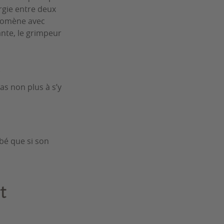
ergie entre deux
énomène avec
ante, le grimpeur
.
as non plus à s’y
bé que si son
t