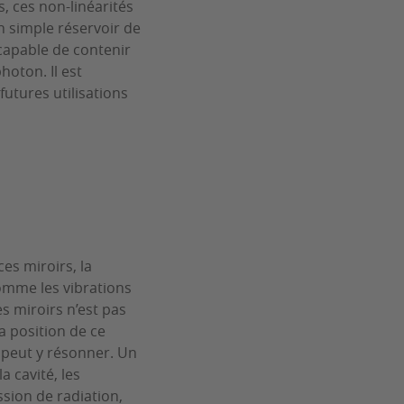
, ces non-linéarités
n simple réservoir de
capable de contenir
oton. Il est
futures utilisations
es miroirs, la
omme les vibrations
es miroirs n’est pas
La position de ce
i peut y résonner. Un
a cavité, les
ssion de radiation,