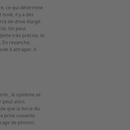
re, ce qui détermine
isolé, il y a des
ce de drive élargit
cte. On peut
ette très précise, la
é. En revanche,
ile à attraper. Il
erte , le système se
 peut alors
nde que la force du
a prise suivante.
locage de photon.