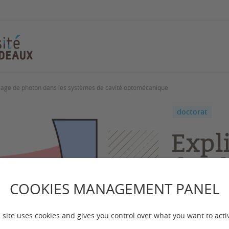
ocage de photon dans les systèmes de cavité optomécanique
doctorat
Expl
de p
syst
COOKIES MANAGEMENT PANEL
opto
 site uses cookies and gives you control over what you want to acti