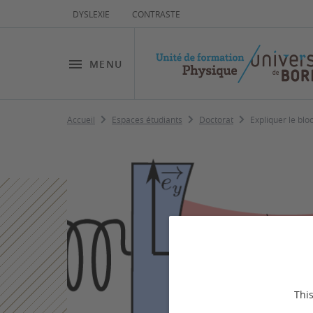
DYSLEXIE
CONTRASTE
MENU
Accueil
Espaces étudiants
Doctorat
Expliquer le bl
This