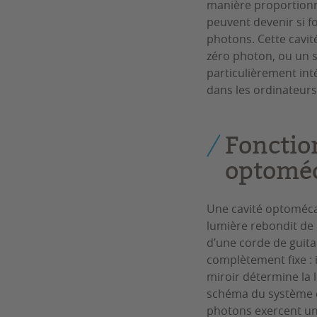
manière proportionne
peuvent devenir si f
photons. Cette cavi
zéro photon, ou un s
particulièrement int
dans les ordinateur
Fonctio
optomé
Une cavité optomécan
lumière rebondit de
d’une corde de guitar
complètement fixe : i
miroir détermine la 
schéma du système est
photons exercent une