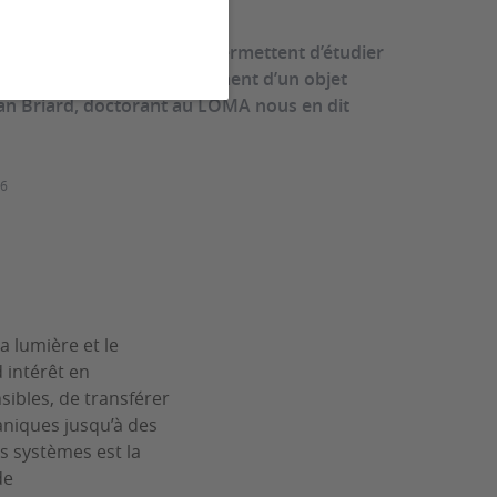
e cavité optomécanique permettent d’étudier
ntre la lumière et le mouvement d’un objet
n Briard, doctorant au LOMA nous en dit
26
a lumière et le
 intérêt en
ibles, de transférer
aniques jusqu’à des
s systèmes est la
de