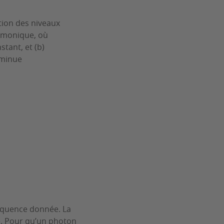
ation des niveaux
armonique, où
stant, et (b)
iminue
réquence donnée. La
e. Pour qu’un photon