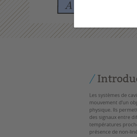
Introdu
Les systèmes de cavi
mouvement d’un obje
physique. Ils permet
des signaux entre di
températures proches
présence de non-liné