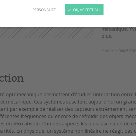
PERSONALIZE
OK, ACCEPT ALL
Les systèmes d
l’interaction e
mécanique. Yva
plus.
Publiée le
06/06/20
ction
té optomécanique permettent d’étudier l’interaction entre l
t mécanique. Ces systèmes suscitent aujourd’hui un grand
tent par exemple de réaliser des capteurs extrêmement sens
fférentes fréquences ou encore de refroidir des objets méc
 du zéro absolu. L’un des aspects les plus fascinants de ce
arités. En physique, un système non linéaire ne réagit pas 