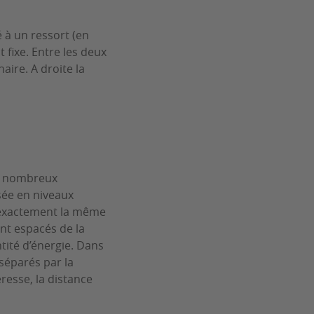
 à un ressort (en
 fixe. Entre les deux
ire. A droite la
de nombreux
isée en niveaux
r exactement la même
nt espacés de la
ité d’énergie. Dans
séparés par la
resse, la distance