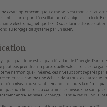
une cavité optomécanique. Le miroir A est mobile et attaché
ensemble correspond à oscillateur mécanique. Le miroir B est
champ électromagnétique E(x, t) sous forme d’onde stationna
pond au forçage du système par un laser.
ication
ysique quantique est la quantification de l’énergie. Dans 
ne peut pas prendre n’importe quelle valeur : elle est organ
ystème harmonique (linéaire), ces niveaux sont séparés pa
résenter cela comme une échelle dont tous les barreaux so
r d’un niveau au suivant demande toujours la même quant
que (non-linéaire), au contraire, les niveaux ne sont plus 
cement entre les niveaux change. Dans le cas qui nous inté
e diminue progressivement lorsque l’on monte (figure 2).