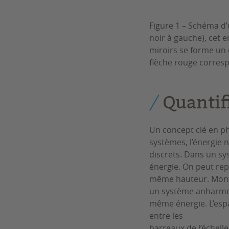
Figure 1 – Schéma d’
noir à gauche), cet 
miroirs se forme un 
flèche rouge corres
Quantif
Un concept clé en ph
systèmes, l’énergie 
discrets. Dans un s
énergie. On peut rep
même hauteur. Monte
un système anharmoni
même énergie. L’espa
entre les
barreaux de l’échell