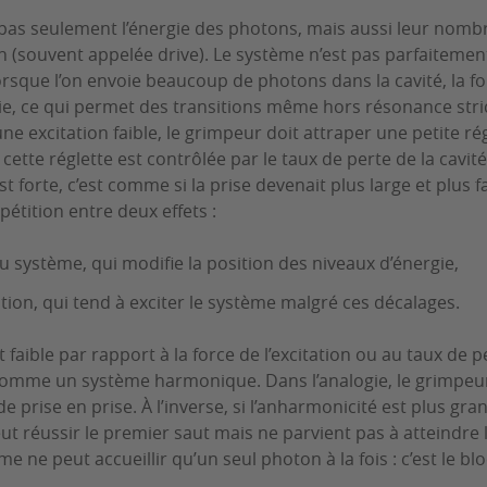
 pas seulement l’énergie des photons, mais aussi leur nomb
ion (souvent appelée drive). Le système n’est pas parfaitement 
rsque l’on envoie beaucoup de photons dans la cavité, la for
ie, ce qui permet des transitions même hors résonance stri
e excitation faible, le grimpeur doit attraper une petite régl
ette réglette est contrôlée par le taux de perte de la cavit
st forte, c’est comme si la prise devenait plus large et plus fac
étition entre deux effets :
u système, qui modifie la position des niveaux d’énergie,
tation, qui tend à exciter le système malgré ces décalages.
t faible par rapport à la force de l’excitation ou au taux de p
mme un système harmonique. Dans l’analogie, le grimpeur
 prise en prise. À l’inverse, si l’anharmonicité est plus gra
ut réussir le premier saut mais ne parvient pas à atteindre l
me ne peut accueillir qu’un seul photon à la fois : c’est le b